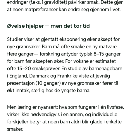
endringer (f.eks. i graviditet) påvirker smak. Dette gjør
at noen matpreferanser kan endre seg gjennom livet.
Øvelse hjelper — men det tar tid
Studier viser at gjentatt eksponering øker aksept for
nye grønnsaker. Barn må ofte smake en ny matvare
flere ganger— forskning antyder typisk 8–15 ganger
for barn før aksepten øker. For voksne er estimatet
ofte 15–20 smaksprøver. En studie av barnehagebarn
i England, Danmark og Frankrike viste at jevnlig
presentasjon (10 ganger) av nye grønnsaker fører til
økt inntak, særlig hos de yngste barna.
Men læring er nyansert: hva som fungerer i én livsfase,
virker ikke nødvendigvis i en annen, og individuelle
forskjeller betyr at noen barn aldri blir glade i enkelte
smaker.