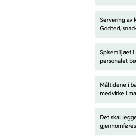
Servering av k
Godteri, snac
Spisemiljøet 
personalet bør
Måltidene i b
medvirke i ma
Det skal legg
gjennomføres