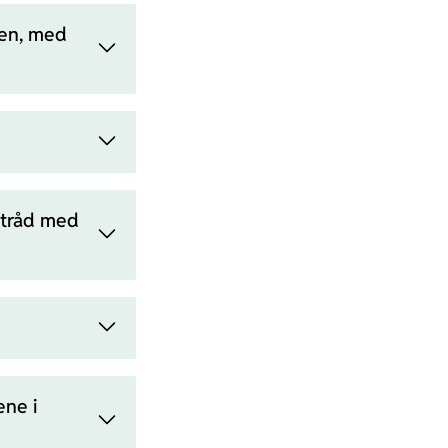
gen, med
 tråd med
ene i