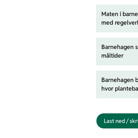
Maten i barne
med regelverk
Barnehagen sk
måltider
Barnehagen bø
hvor planteba
Last ned / skr