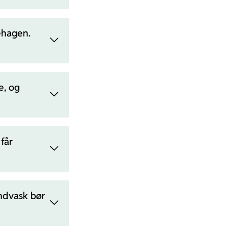
nehagen.
e, og
får
åndvask bør